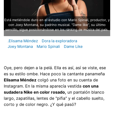
Está metiéndole duro en el estudio con Mario Spinali, productor, y
con Joey Montana, su padrino musical. "Dame like", su último
sencillo, sigue posicionándose en los ránking de música del país.
.Elisama Méndez
Dora la exploradora
Joey Montana
Mario Spinali
Dame Like
Oye, pero dejen a la pelá. Ella es así, así se viste, ese
es su estilo ombe. Hace poco la cantante panameña
Elisama Méndez
colgó una foto en su cuenta de
Instagram. En la misma aparecía vestida
con una
sudadera Nike en color rosado,
un pantalón blanco
largo, zapatillas, lentes de "pifia" y el cabello suelto,
corto y de color negro. ¿Y qué pasó?