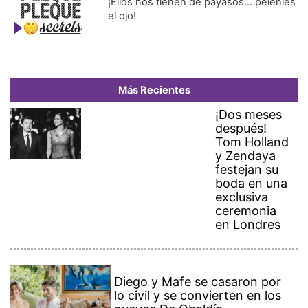
¡Ellos nos tienen de payasos… pélenles
el ojo!
Más Recientes
¡Dos meses
después!
Tom Holland
y Zendaya
festejan su
boda en una
exclusiva
ceremonia
en Londres
Diego y Mafe se casaron por
lo civil y se convierten en los