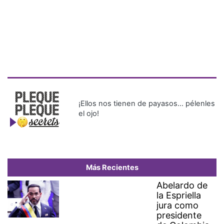
¡Ellos nos tienen de payasos… pélenles
el ojo!
Más Recientes
Abelardo de
la Espriella
jura como
presidente