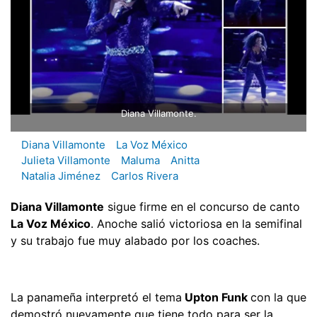
Diana Villamonte.
Diana Villamonte
La Voz México
Julieta Villamonte
Maluma
Anitta
Natalia Jiménez
Carlos Rivera
Diana Villamonte
sigue firme en el concurso de canto
La Voz México
. Anoche salió victoriosa en la semifinal
y su trabajo fue muy alabado por los coaches.
La panameña interpretó el tema
Upton Funk
con la que
demostró nuevamente que tiene todo para ser la