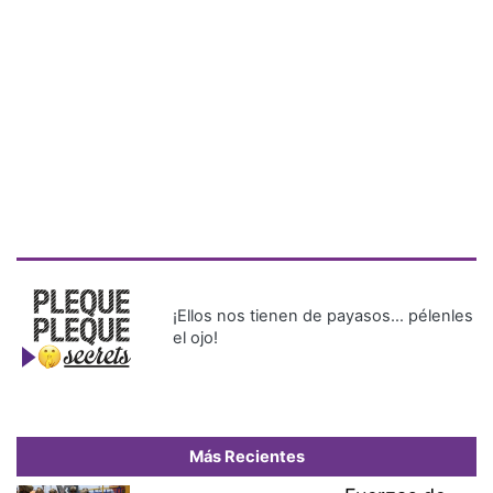
¡Ellos nos tienen de payasos… pélenles
el ojo!
Más Recientes