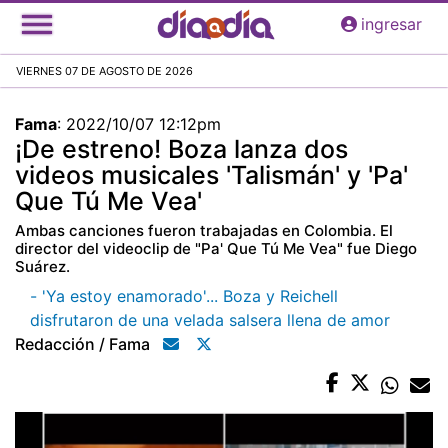
Pasar
ingresar
al
contenido
VIERNES 07 DE AGOSTO DE 2026
principal
Fama
:
2022/10/07 12:12pm
¡De estreno! Boza lanza dos
videos musicales 'Talismán' y 'Pa'
Que Tú Me Vea'
Ambas canciones fueron trabajadas en Colombia. El
director del videoclip de "Pa' Que Tú Me Vea" fue Diego
Suárez.
- 'Ya estoy enamorado'... Boza y Reichell
disfrutaron de una velada salsera llena de amor
Redacción / Fama