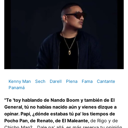
Kenny Man
Sech
Darell
Plena
Fama
Cantante
Panamá
"Te 'toy hablando de Nando Boom y también de El
General, tú no habías nacido aún y vienes dizque a
opinar. Papi, ¿dónde estabas tú pa' los tiempos de
Pocho Pan, de Renato, de El Maleante,
de Rigo y de
Chicho Man?... Dale pa' allá, es más reserva tu opinión