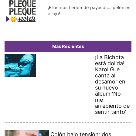
¡Ellos nos tienen de payasos… pélenles
el ojo!
Más Recientes
¡La Bichota
está dolida!
Karol G le
canta al
desamor en
su nuevo
álbum ‘No
me
arrepiento de
sentir tanto’
Colón bajo tensión: dos