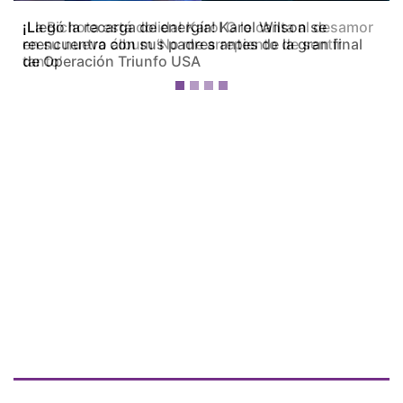
¡La Bichota está dolida! Karol G le canta al desamor
en su nuevo álbum ‘No me arrepiento de sentir
tanto’