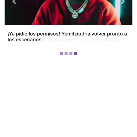
Previous
Next
¡Dos meses después! Tom Holland y Zendaya
festejan su boda en una exclusiva ceremonia en
Londres