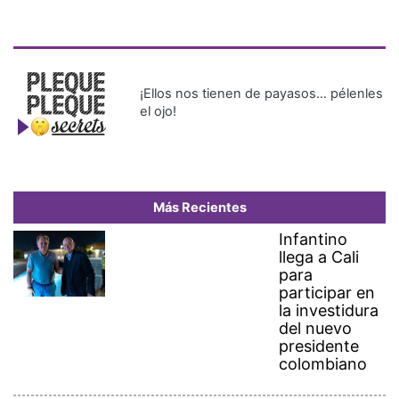
¡Ellos nos tienen de payasos… pélenles
el ojo!
Más Recientes
Infantino
llega a Cali
para
participar en
la investidura
del nuevo
presidente
colombiano