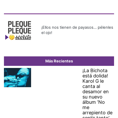
¡Ellos nos tienen de payasos… pélenles
el ojo!
Más Recientes
¡La Bichota
está dolida!
Karol G le
canta al
desamor en
su nuevo
álbum ‘No
me
arrepiento de
sentir tanto’