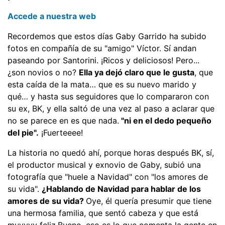
Accede a nuestra web
Recordemos que estos días Gaby Garrido ha subido
fotos en compañía de su "amigo" Víctor. Sí andan
paseando por Santorini. ¡Ricos y deliciosos! Pero...
¿son novios o no?
Ella ya dejó claro que le gusta
, que
esta caída de la mata… que es su nuevo marido y
qué… y hasta sus seguidores que lo compararon con
su ex, BK, y ella saltó de una vez al paso a aclarar que
no se parece en es que nada.
"ni en el dedo pequeño
del pie".
¡Fuerteeee!
La historia no quedó ahí, porque horas después BK, sí,
el productor musical y exnovio de Gaby, subió una
fotografía que "huele a Navidad" con "los amores de
su vida".
¿Hablando de Navidad para hablar de los
amores de su vida?
Oye, él quería presumir que tiene
una hermosa familia, que sentó cabeza y que está
muyyyy feliz.Bueno, eso es lo que comenta la gente en