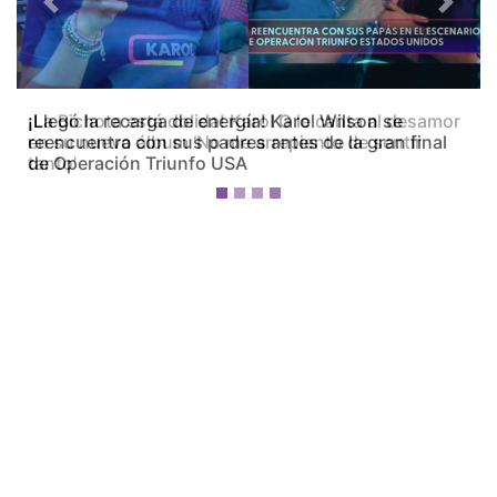
Previous
Next
¡La Bichota está dolida! Karol G le canta al desamor
en su nuevo álbum ‘No me arrepiento de sentir
tanto’