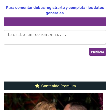
Para comentar debes registrarte y completar los datos
generales.
Contenido Premium