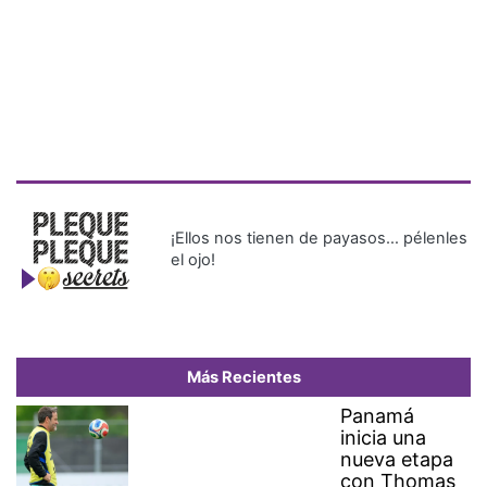
¡Ellos nos tienen de payasos… pélenles
el ojo!
Más Recientes
Panamá
inicia una
nueva etapa
con Thomas