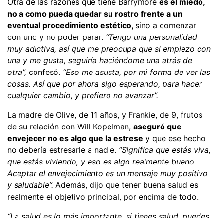
Otra de las razones que tiene Barrymore
es el miedo,
no a como pueda quedar su rostro frente a un
eventual procedimiento estético,
sino a comenzar
con uno y no poder parar.
“Tengo una personalidad
muy adictiva, así que me preocupa que si empiezo con
una y me gusta, seguiría haciéndome una atrás de
otra”,
confesó.
“Eso me asusta, por mi forma de ver las
cosas. Así que por ahora sigo esperando, para hacer
cualquier cambio, y prefiero no avanzar”.
La madre de Olive, de 11 años, y Frankie, de 9, frutos
de su relación con Will Kopelman,
aseguró que
envejecer no es algo que la estrese
y que ese hecho
no debería estresarle a nadie.
“Significa que estás viva,
que estás viviendo, y eso es algo realmente bueno.
Aceptar el envejecimiento es un mensaje muy positivo
y saludable”.
Además, dijo que tener buena salud es
realmente el objetivo principal, por encima de todo.
“La salud es lo más importante, si tienes salud, puedes