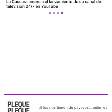
Miss Universe Panamá presenta oficialmente a sus
28 candidatas
¡Ellos nos tienen de payasos… pélenles