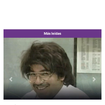
Más leídas
Previous
Next