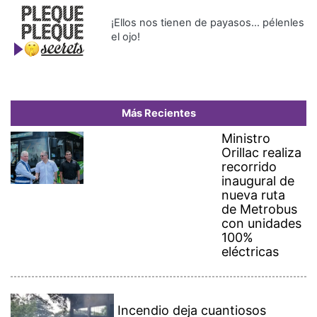
¡Ellos nos tienen de payasos… pélenles
el ojo!
Más Recientes
Ministro
Orillac realiza
recorrido
inaugural de
nueva ruta
de Metrobus
con unidades
100%
eléctricas
Incendio deja cuantiosos
daños en el INA, se investigan