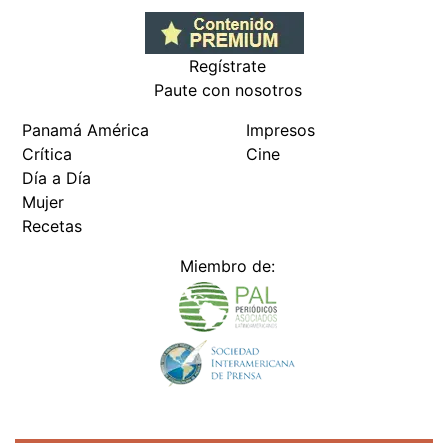
Regístrate
Paute con nosotros
Panamá América
Impresos
Crítica
Cine
Día a Día
Mujer
Recetas
Miembro de:
Todos los derechos reservados Editora Panamá América S.A. -