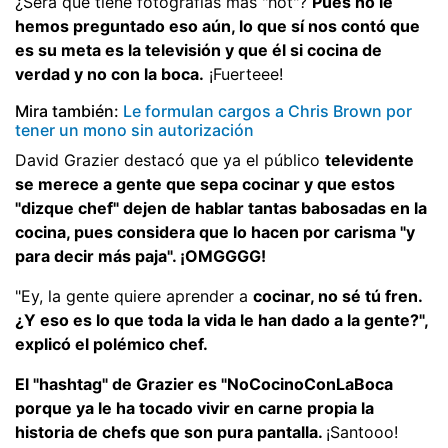
¿Será que tiene fotografías más "hot"?
Pues no le
hemos preguntado eso aún, lo que sí nos contó que
es su meta es la televisión y que él si cocina de
verdad y no con la boca.
¡Fuerteee!
Mira también:
Le formulan cargos a Chris Brown por
tener un mono sin autorización
David Grazier destacó que ya el público
televidente
se merece a gente que sepa cocinar y que estos
"dizque chef" dejen de hablar tantas babosadas en la
cocina, pues considera que lo hacen por carisma "y
para decir más paja". ¡OMGGGG!
"Ey, la gente quiere aprender a
cocinar, no sé tú fren.
¿Y eso es lo que toda la vida le han dado a la gente?",
explicó el polémico chef.
El "hashtag" de Grazier es "NoCocinoConLaBoca
porque ya le ha tocado vivir en carne propia la
historia de chefs que son pura pantalla.
¡Santooo!