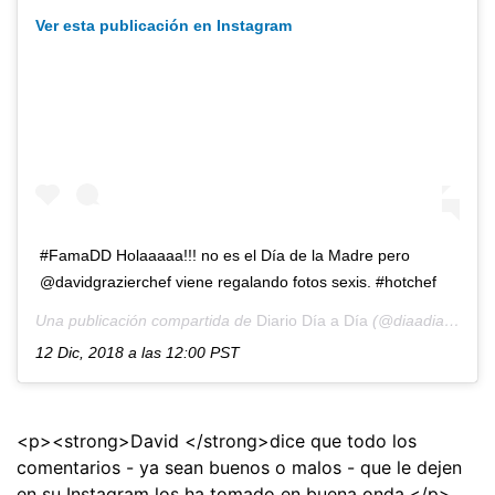
Ver esta publicación en Instagram
#FamaDD Holaaaaa!!! no es el Día de la Madre pero
@davidgrazierchef viene regalando fotos sexis. #hotchef
Una publicación compartida de
Diario Día a Día
(@diaadiapa) el
12 Dic, 2018 a las 12:00 PST
<p><strong>David </strong>dice que todo los
comentarios - ya sean buenos o malos - que le dejen
en su Instagram los ha tomado en buena onda.</p>