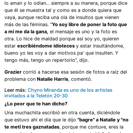
lo aman y lo odian... siempre a su manera, porque dice
que él se muestra tal y como es a donde quiera que
vaya, aunque reciba una ola de insultos que vienen
más de las féminas. "
Yo soy libre de poner la foto que
a mí me da la gana,
el mensaje es uno y la foto es
otra. Lo hice de maldad porque así soy yo, quieren
estar
escribiéndome idioteces
y estar insultándome,
bueno yo les voy a dar motivos pa' que insulten. Y
tengo más, tengo un repertorio", dijo.
Grazier
corrió a hacerse esa sesión de fotos a raíz del
problema con
Natalie Harris
, comentó.
Leer más:
Chyno Miranda es uno de los artistas
invitados a la Teletón 20-30
¿Lo peor que te han dicho?
Una muchachita escribió en otra cuenta, diciéndole
que estuvo ahí el día que le dijo
"bagre" a Natalie y "no
te metí tres gaznatadas
, porque me contuve, eres la