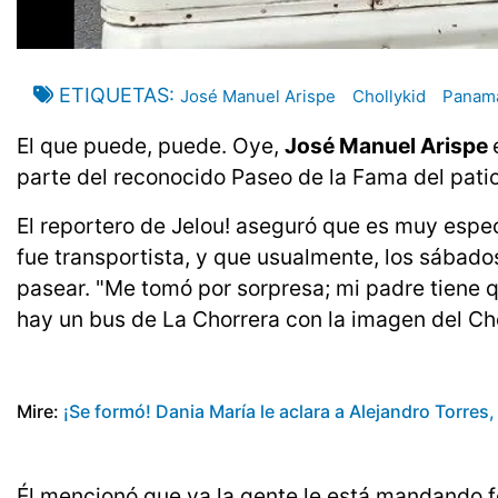
ETIQUETAS
José Manuel Arispe
Chollykid
Panam
El que puede, puede. Oye,
José Manuel Arispe
parte del reconocido Paseo de la Fama del patio,
El reportero de Jelou! aseguró que es muy espec
fue transportista, y que usualmente, los sábados 
pasear. "Me tomó por sorpresa; mi padre tiene 
hay un bus de La Chorrera con la imagen del Cho
Mire:
¡Se formó! Dania María le aclara a Alejandro Torres,
Él mencionó que ya la gente le está mandando f