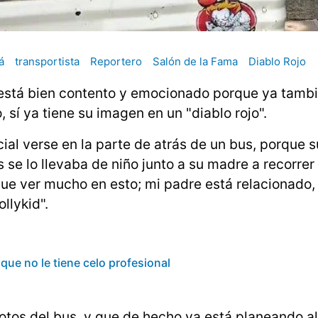
á
transportista
Reportero
Salón de la Fama
Diablo Rojo
está bien contento y emocionado porque ya tamb
 sí ya tiene su imagen en un "diablo rojo".
ial verse en la parte de atrás de un bus, porque 
se lo llevaba de niño junto a su madre a recorrer 
que ver mucho en esto; mi padre está relacionado
llykid".
 que no le tiene celo profesional
otos del bus, y que de hecho ya está planeando a