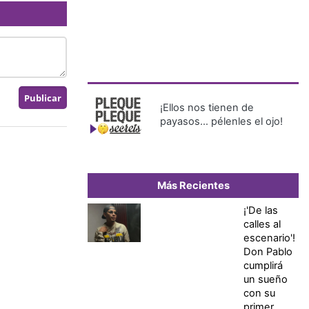
¡Ellos nos tienen de
payasos… pélenles el ojo!
Más Recientes
¡'De las
calles al
escenario'!
Don Pablo
cumplirá
un sueño
con su
primer