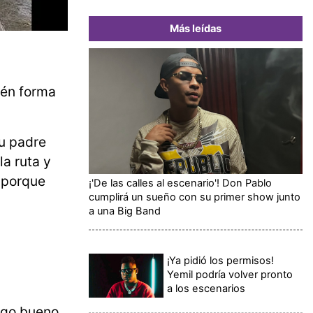
Más leídas
ién forma
su padre
la ruta y
, porque
¡'De las calles al escenario'! Don Pablo
cumplirá un sueño con su primer show junto
a una Big Band
¡Ya pidió los permisos!
Yemil podría volver pronto
a los escenarios
lgo bueno