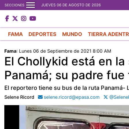
JUEVES 06 DE AGOSTO DE 2026
SECCIONES
FAMA
DEPORTES
MUNDO
TIERRA ADENT
Fama
:
Lunes 06 de Septiembre de 2021 8:00 AM
El Chollykid está en la
Panamá; su padre fue 
El reportero tiene su bus de la ruta Panamá- 
Selene Ricord
selene.ricord@epasa.com
@Selene