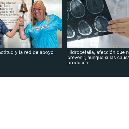
actitud y la red de apoyo
Hidrocefalia, afección que 
prevenir, aunque sí las caus
producen