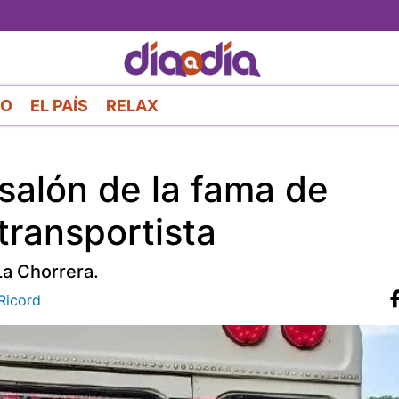
Pasar
al
contenido
principal
RO
EL PAÍS
RELAX
 salón de la fama de
transportista
La Chorrera.
Ricord