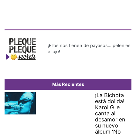
¡Ellos nos tienen de payasos… pélenles
el ojo!
Más Recientes
¡La Bichota
está dolida!
Karol G le
canta al
desamor en
su nuevo
álbum ‘No