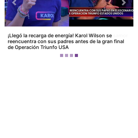
Previous
Next
¡La Bichota está dolida! Karol G le canta al desamor
en su nuevo álbum ‘No me arrepiento de sentir
tanto’