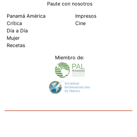
Paute con nosotros
Panamá América
Impresos
Crítica
Cine
Día a Día
Mujer
Recetas
Miembro de:
Todos los derechos reservados Editora Panamá América S.A. -
Ciudad de Panamá - Panamá 2026.
Prohibida su reproducción total o parcial, sin autorización escrita
de su titular
×