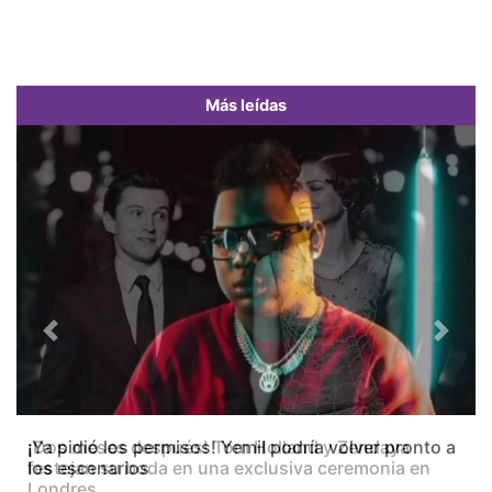
Más leídas
Previous
Next
¡Dos meses después! Tom Holland y Zendaya
festejan su boda en una exclusiva ceremonia en
Londres