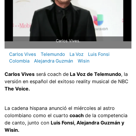
Carlos Vives.
Carlos Vives
Telemundo
La Voz
Luis Fonsi
Colombia
Alejandra Guzmán
Wisin
Carlos Vives
será coach de
La Voz de Telemundo
, la
versión en español del exitoso reality musical de NBC
The Voice.
La cadena hispana anunció el miércoles al astro
colombiano como el cuarto
coach
de la competencia
de canto, junto con
Luis Fonsi, Alejandra Guzmán y
Wisin.