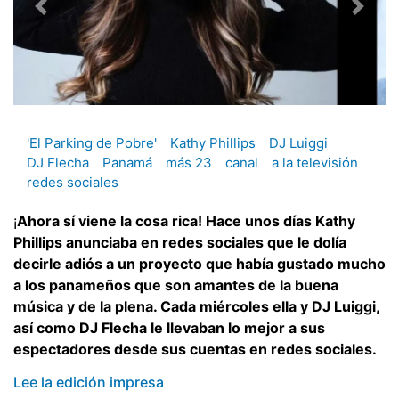
'El Parking de Pobre'
Kathy Phillips
DJ Luiggi
DJ Flecha
Panamá
más 23
canal
a la televisión
redes sociales
¡
Ahora sí viene la cosa rica! Hace unos días Kathy
Phillips anunciaba en redes sociales que le dolía
decirle adiós a un proyecto que había gustado mucho
a los panameños que son amantes de la buena
música y de la plena. Cada miércoles ella y DJ Luiggi,
así como DJ Flecha le llevaban lo mejor a sus
espectadores desde sus cuentas en redes sociales.
Lee la edición impresa