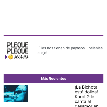
¡Ellos nos tienen de payasos… pélenles
el ojo!
Más Recientes
¡La Bichota
está dolida!
Karol G le
canta al
desamor en