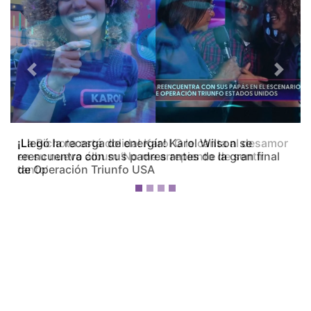
Previous
Next
¡La Bichota está dolida! Karol G le canta al desamor
en su nuevo álbum ‘No me arrepiento de sentir
tanto’