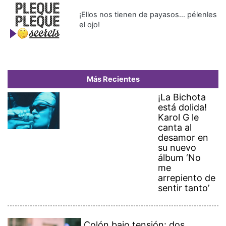
¡Ellos nos tienen de payasos… pélenles
el ojo!
Más Recientes
¡La Bichota
está dolida!
Karol G le
canta al
desamor en
su nuevo
álbum ‘No
me
arrepiento de
sentir tanto’
Colón bajo tensión: dos