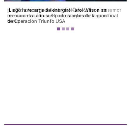
¡La Bichota está dolida! Karol G le canta al desamor
en su nuevo álbum ‘No me arrepiento de sentir
tanto’