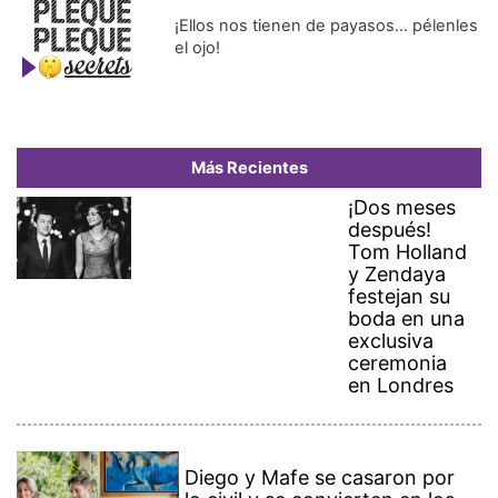
¡Ellos nos tienen de payasos… pélenles
el ojo!
Más Recientes
¡Dos meses
después!
Tom Holland
y Zendaya
festejan su
boda en una
exclusiva
ceremonia
en Londres
Diego y Mafe se casaron por