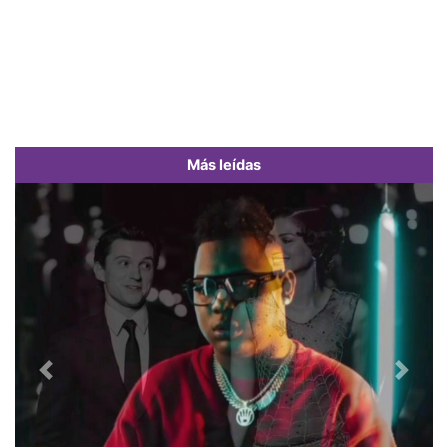
Más leídas
Previous
Next