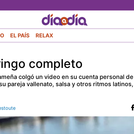
Pasar
al
contenido
principal
RO
EL PAÍS
RELAX
gringo completo
ameña colgó un video en su cuenta personal de
 pareja vallenato, salsa y otros ritmos latinos,
estoute