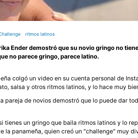
Challenge
ritmos latinos
rika Ender demostró que su novio gringo no tiene
ue no parece gringo, parece latino.
eña colgó un video en su cuenta personal de Ins
o, salsa y otros ritmos latinos, y lo hace muy bie
la pareja de novios demostró que lo puede dar to
 tienes un gringo que baila ritmos latinos y lo re
de la panameña, quien creó un "challenge" muy di