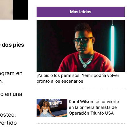
Más leídas
 dos pies
tagram en
¡Ya pidió los permisos! Yemil podría volver
n.
pronto a los escenarios
do en una
Karol Wilson se convierte
en la primera finalista de
Operación Triunfo USA
posteo.
vertido