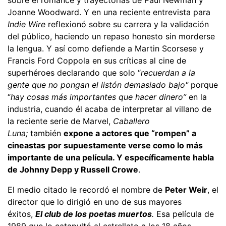
Joanne Woodward. Y en una reciente entrevista para
Indie Wire
reflexionó sobre su carrera y la validación
del público, haciendo un repaso honesto sin morderse
la lengua. Y así como defiende a Martin Scorsese y
Francis Ford Coppola en sus críticas al cine de
superhéroes declarando que solo “
recuerdan a la
gente que no pongan el listón demasiado bajo"
porque
“
hay cosas más importantes que hacer dinero”
en la
industria, cuando él acaba de interpretar al villano de
la reciente serie de Marvel,
Caballero
Luna;
también
expone a actores que “rompen” a
cineastas
por supuestamente verse como lo más
importante de una película. Y específicamente habla
de Johnny Depp y Russell Crowe
.
El medio citado le recordó el nombre de
Peter Weir
, el
director que lo dirigió en uno de sus mayores
éxitos,
El club de los poetas muertos
.
Esa película de
1989 que lo catapultó al estrellato a los 18 años,