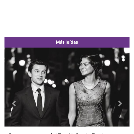
Más leídas
Previous
Next