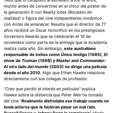
mucho antes de convertirse en el chico del póster de
la generación X con
Reality bites (Bocados de
realidad)
o figura del cine independiente romántico
con
Antes de amanecer.
Resulta que el director de 77
años recibirá un Oscar honorífico en los prestigiosos
Governors Awards que se celebrarán el 19 de
noviembre como parte de la entrega que la Academia
realiza cada año. Sin embargo,
este australiano
responsable de éxitos como
Único testigo
(1985),
El
show de Truman
(1998) y
Master and Commander:
Al otro lado del mundo
(2003) no dirige una película
desde el año 2010
. Algo que Ethan Hawke relaciona
directamente con sus colegas de profesión.
“
Creo que perdió el interés en películas”
explica
Hawke sobre la distancia que Peter Weir ha tomado
del cine “
Realmente disfrutaba ese trabajo cuando no
tenía actores que le hicieran pasar un mal rato.
Russell Crowe y Johnny Depp lo rompieron
”
añade
.