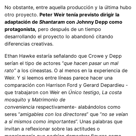
No obstante, entre aquella producción y la última hubo
otro proyecto.
Peter Weir tenía previsto dirigir la
adaptación de
Shantaram
con Johnny Depp como
protagonista,
pero después de un tiempo
desarrollando el proyecto lo abandonó citando
diferencias creativas.
Ethan Hawke estaría señalando que Crowe y Depp
serían el tipo de actores “
que hacen pasar un mal
rato”
a los cineastas. O al menos en la experiencia de
Weir. Y si leemos entre líneas parece hacer una
comparación con Harrison Ford y Gerard Depardieu -
que trabajaron con Weir en
Único testigo,
La costa
mosquito
y
Matrimonio de
conveniencia
respectivamente- alabándolos como
seres “
amigables con los directores
” que “
no se veían
a sí mismos como importantes
”. Unas palabras que
invitan a reflexionar sobre las actitudes o
megalomanía que podrían demostrar figuras como