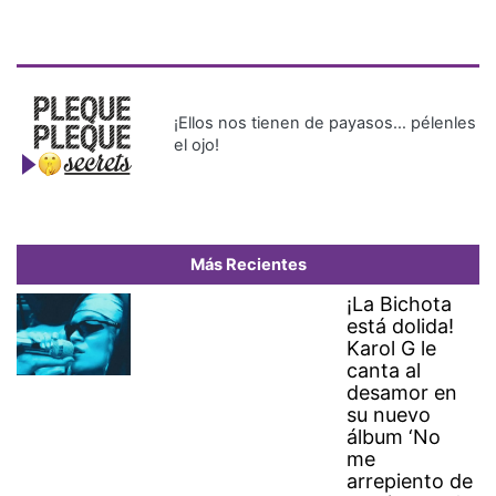
¡Ellos nos tienen de payasos… pélenles
el ojo!
Más Recientes
¡La Bichota
está dolida!
Karol G le
canta al
desamor en
su nuevo
álbum ‘No
me
arrepiento de