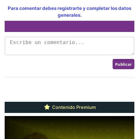
Para comentar debes registrarte y completar los datos
generales.
Contenido Premium