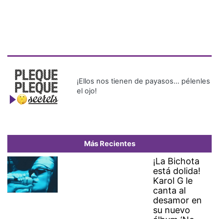
¡Ellos nos tienen de payasos… pélenles
el ojo!
Más Recientes
¡La Bichota
está dolida!
Karol G le
canta al
desamor en
su nuevo