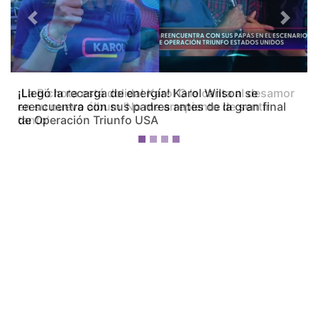
Previous
Next
¡La Bichota está dolida! Karol G le canta al desamor
en su nuevo álbum ‘No me arrepiento de sentir
tanto’