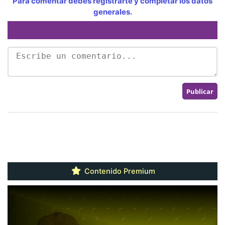
Para comentar debes registrarte y completar los datos
generales.
Contenido Premium