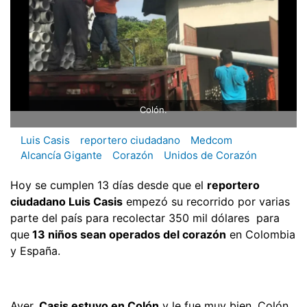
Colón.
Luis Casis
reportero ciudadano
Medcom
Alcancía Gigante
Corazón
Unidos de Corazón
Hoy se cumplen 13 días desde que el
reportero
ciudadano Luis Casis
empezó su recorrido por varias
parte del país para recolectar 350 mil dólares para
que
13 niños sean operados del corazón
en Colombia
y España.
Ayer,
Casis estuvo en Colón
y le fue muy bien, Colón