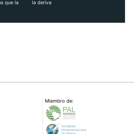
as que la
la deriva
Miembro de: