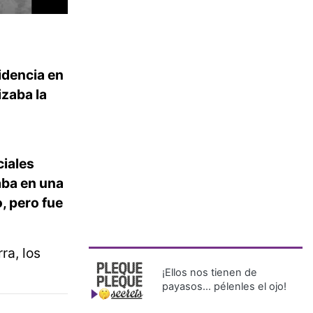
idencia en
izaba la
ciales
aba en una
, pero fue
ra, los
¡Ellos nos tienen de
payasos… pélenles el ojo!