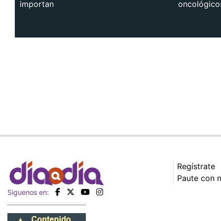
importan
oncológico
Regístrate
Paute con 
Siguenos en: