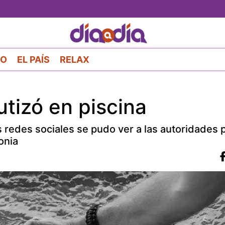
Pasar
al
contenido
principal
RO
EL PAÍS
RELAX
autizó en piscina
s redes sociales se pudo ver a las autoridades p
onia