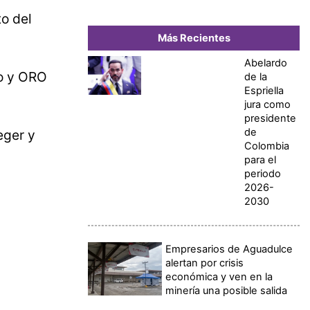
to del
Más Recientes
Abelardo
to y ORO
de la
Espriella
jura como
presidente
de
eger y
Colombia
para el
periodo
2026-
2030
Empresarios de Aguadulce
alertan por crisis
económica y ven en la
minería una posible salida