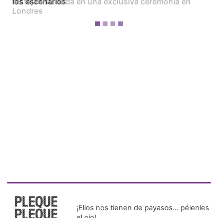
festejan su boda en una exclusiva ceremonia en
Londres
¡Ellos nos tienen de payasos… pélenles
el ojo!