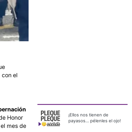
ue
 con el
bernación
¡Ellos nos tienen de
 de Honor
payasos… pélenles el ojo!
 el mes de