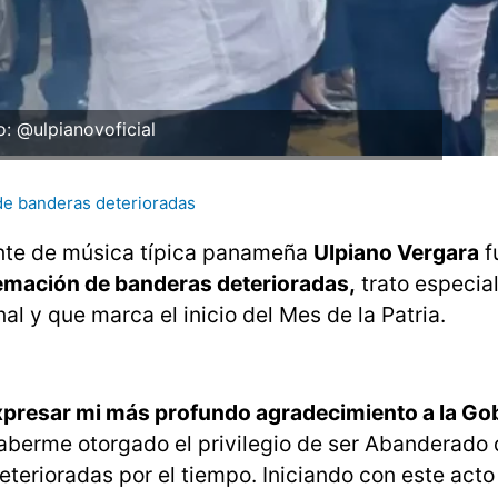
o: @ulpianovoficial
e banderas deterioradas
nte de música típica panameña
Ulpiano Vergara
f
emación de banderas deterioradas,
trato especial
 y que marca el inicio del Mes de la Patria.
xpresar mi más profundo agradecimiento a la Go
haberme otorgado el privilegio de ser Abanderado
terioradas por el tiempo. Iniciando con este acto