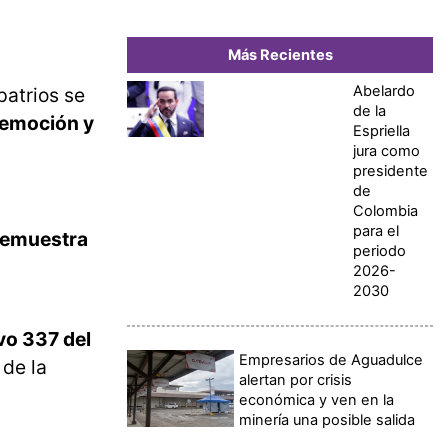
Más Recientes
Abelardo
patrios se
de la
, emoción y
Espriella
jura como
presidente
de
Colombia
para el
 demuestra
periodo
2026-
2030
vo 337 del
Empresarios de Aguadulce
 de la
alertan por crisis
económica y ven en la
minería una posible salida