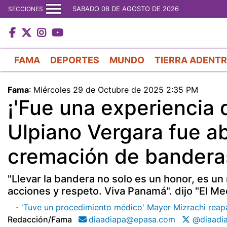
SABADO 08 DE AGOSTO DE 2026
SECCIONES
FAMA
DEPORTES
MUNDO
TIERRA ADENT
Fama
:
Miércoles 29 de Octubre de 2025 2:35 PM
¡'Fue una experiencia 
Ulpiano Vergara fue a
cremación de bandera
"Llevar la bandera no solo es un honor, es un
acciones y respeto. Viva Panamá". dijo "El Me
- 'Tuve un procedimiento médico' Mayer Mizrachi reapa
Redacción/fama
diaadiapa@epasa.com
@diaadi