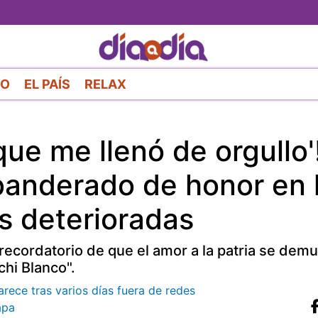
Pasar
al
contenido
principal
RO
EL PAÍS
RELAX
que me llenó de orgullo'
banderado de honor en 
s deterioradas
 recordatorio de que el amor a la patria se dem
chi Blanco".
rece tras varios días fuera de redes
apa