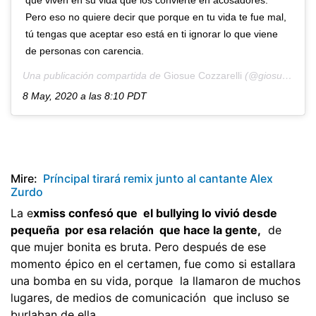
que viven en su vida que los convierte en acosadores.
Pero eso no quiere decir que porque en tu vida te fue mal,
tú tengas que aceptar eso está en ti ignorar lo que viene
de personas con carencia.
Una publicación compartida de
Giosue Cozzarelli
(@giosuecozzarelli) el
8 May, 2020 a las 8:10 PDT
Mire:
Príncipal tirará remix junto al cantante Alex
Zurdo
La e
xmiss confesó que el bullying lo vivió desde
pequeña por esa relación que hace la gente,
de
que mujer bonita es bruta. Pero después de ese
momento épico en el certamen, fue como si estallara
una bomba en su vida, porque la llamaron de muchos
lugares, de medios de comunicación que incluso se
burlaban de ella.