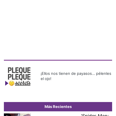
¡Ellos nos tienen de payasos… pélenles
el ojo!
Más Recientes
'Spider-Man: