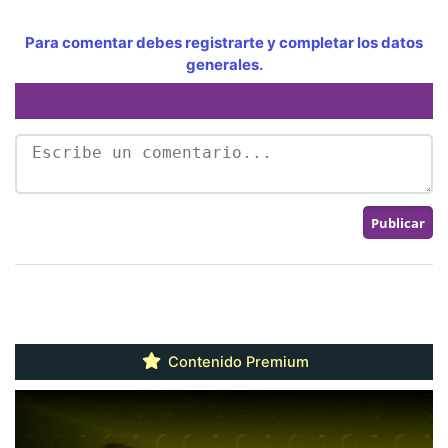
Para comentar debes registrarte y completar los datos
generales.
Contenido Premium