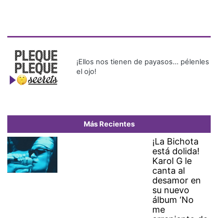
¡Ellos nos tienen de payasos… pélenles
el ojo!
Más Recientes
¡La Bichota
está dolida!
Karol G le
canta al
desamor en
su nuevo
álbum ‘No
me