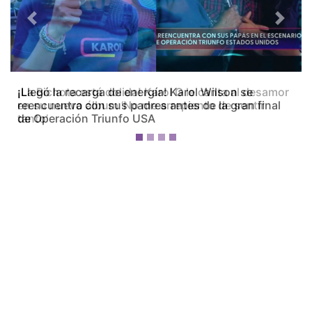
Previous
Next
¡La Bichota está dolida! Karol G le canta al desamor
en su nuevo álbum ‘No me arrepiento de sentir
tanto’