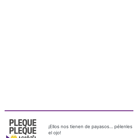
¡Ellos nos tienen de payasos… pélenles
el ojo!