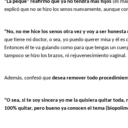
“La peque” reafirmó que ya no tendrá más hijos
(es mad
explicó que no se hizo los senos nuevamente, aunque conf
“No, no me hice los senos otra vez y voy a ser honest
que tiene mi doctor, o sea, yo puedo querer misa y él es di
Entonces él te va guiando como para que tengas un cuer
tampoco se hizo los brazos, ni rejuvenecimiento vaginal.
Además, confesó que
desea remover todo procedimiento
“O sea, si te soy sincera yo me la quisiera quitar tod
100% quitar, pero bueno ya conocen el tema (biopolím