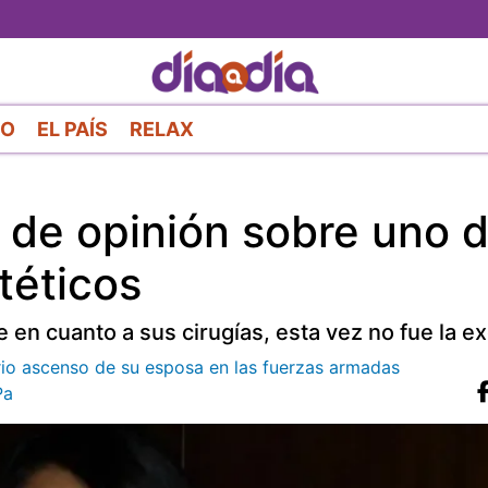
Pasar
al
contenido
principal
RO
EL PAÍS
RELAX
de opinión sobre uno 
téticos
en cuanto a sus cirugías, esta vez no fue la e
ario ascenso de su esposa en las fuerzas armadas
Pa