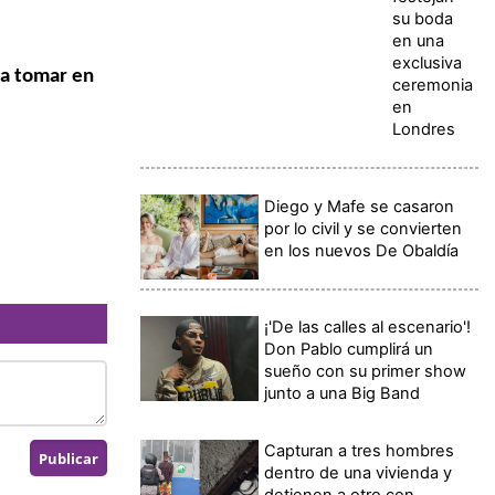
su boda
en una
exclusiva
a tomar en
ceremonia
en
Londres
Diego y Mafe se casaron
por lo civil y se convierten
en los nuevos De Obaldía
¡'De las calles al escenario'!
Don Pablo cumplirá un
sueño con su primer show
junto a una Big Band
Capturan a tres hombres
dentro de una vivienda y
detienen a otro con