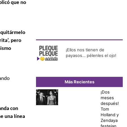
plicó que no
o quitármelo
ita’, pero
mismo
¡Ellos nos tienen de
payasos… pélenles el ojo!
zando
Más Recientes
¡Dos
meses
después!
 anda con
Tom
Holland y
e una línea
Zendaya
festejan