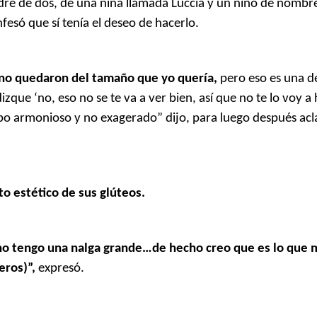
re de dos, de una niña llamada Luccia y un niño de nombr
esó que sí tenía el deseo de hacerlo.
a no quedaron del tamaño que yo quería,
pero eso es una de
zque ‘no, eso no se te va a ver bien, así que no te lo voy a 
po armonioso y no exagerado” dijo, para luego después acl
 estético de sus glúteos.
a, no tengo una nalga grande…de hecho creo que es lo que 
eros)”,
expresó.