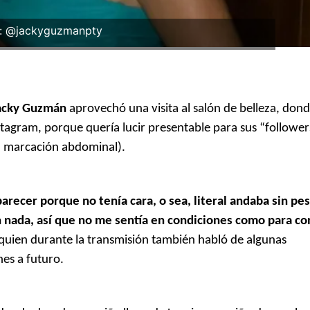
: @jackyguzmanpty
acky Guzmán
aprovechó una visita al salón de belleza, dond
nstagram, porque quería lucir presentable para sus “followers
a marcación abdominal).
ecer porque no tenía cara, o sea, literal andaba sin pes
in nada, así que no me sentía en condiciones como para co
, quien durante la transmisión también habló de algunas
es a futuro.