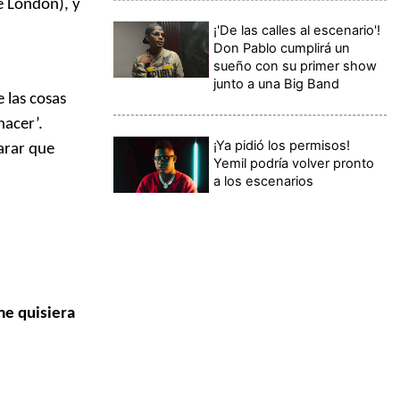
e London), y
¡'De las calles al escenario'!
Don Pablo cumplirá un
sueño con su primer show
junto a una Big Band
 las cosas
hacer’.
¡Ya pidió los permisos!
arar que
Yemil podría volver pronto
a los escenarios
me quisiera