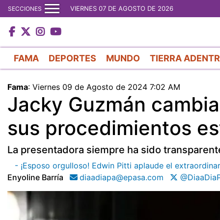
VIERNES 07 DE AGOSTO DE 2026
SECCIONES
FAMA
DEPORTES
MUNDO
TIERRA ADENT
Fama
:
Viernes 09 de Agosto de 2024 7:02 AM
Jacky Guzmán cambia 
sus procedimientos es
La presentadora siempre ha sido transparente 
- ¡Esposo orgulloso! Edwin Pitti aplaude el extraordin
Enyoline Barría
diaadiapa@epasa.com
@DiaaDia