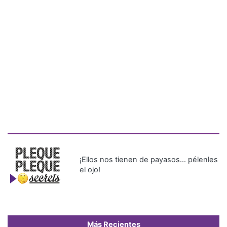
¡Ellos nos tienen de payasos… pélenles
el ojo!
Más Recientes