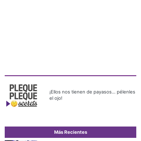
¡Ellos nos tienen de payasos… pélenles
el ojo!
Más Recientes