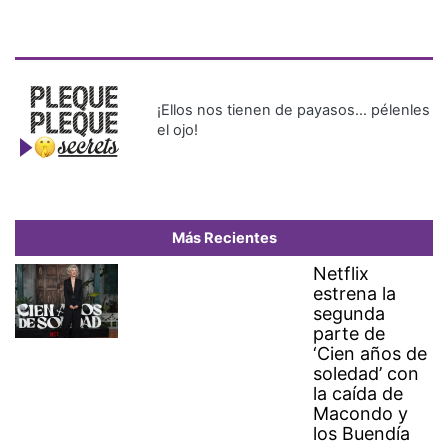
¡Ellos nos tienen de payasos… pélenles
el ojo!
Más Recientes
Netflix
estrena la
segunda
parte de
‘Cien años de
soledad’ con
la caída de
Macondo y
los Buendía