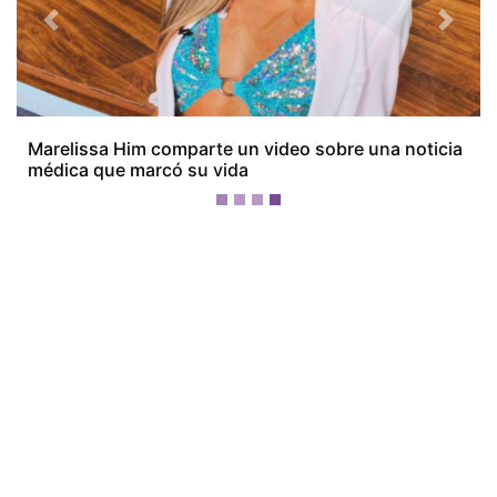
Previous
Next
¡Ya pidió los permisos! Yemil podría volver pronto a
los escenarios