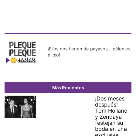
¡Ellos nos tienen de payasos… pélenles
el ojo!
Más Recientes
¡Dos meses
después!
Tom Holland
y Zendaya
festejan su
boda en una
exclusiva