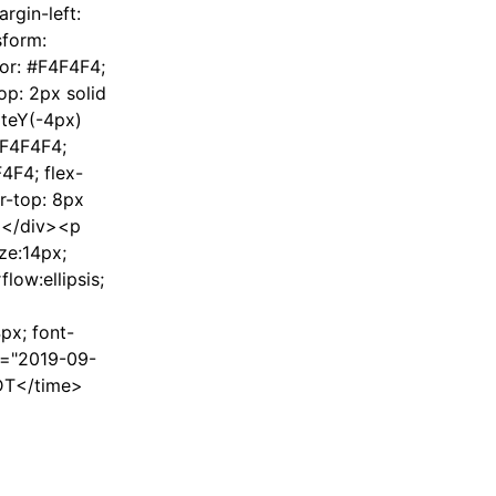
rgin-left:
sform:
lor: #F4F4F4;
op: 2px solid
ateY(-4px)
#F4F4F4;
4F4; flex-
er-top: 8px
v></div><p
ze:14px;
low:ellipsis;
px; font-
e="2019-09-
PDT</time>