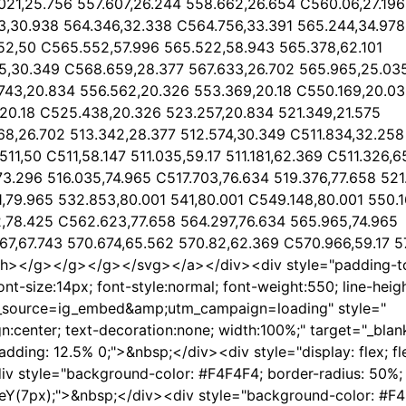
21,25.756 557.607,26.244 558.662,26.654 C560.06,27.196
3,30.938 564.346,32.338 C564.756,33.391 565.244,34.978
52,50 C565.552,57.996 565.522,58.943 565.378,62.101
25,30.349 C568.659,28.377 567.633,26.702 565.965,25.03
743,20.834 556.562,20.326 553.369,20.18 C550.169,20.0
,20.18 C525.438,20.326 523.257,20.834 521.349,21.575
68,26.702 513.342,28.377 512.574,30.349 C511.834,32.258
 511,50 C511,58.147 511.035,59.17 511.181,62.369 C511.326,
73.296 516.035,74.965 C517.703,76.634 519.376,77.658 52
1,79.965 532.853,80.001 541,80.001 C549.148,80.001 550.
,78.425 C562.623,77.658 564.297,76.634 565.965,74.965
7,67.743 570.674,65.562 570.82,62.369 C570.966,59.17 57
ath></g></g></g></svg></a></div><div style="padding-t
font-size:14px; font-style:normal; font-weight:550; line-hei
_source=ig_embed&amp;utm_campaign=loading" style="
gn:center; text-decoration:none; width:100%;" target="_blan
ding: 12.5% 0;">&nbsp;</div><div style="display: flex; fle
iv style="background-color: #F4F4F4; border-radius: 50%; 
lateY(7px);">&nbsp;</div><div style="background-color: #F4