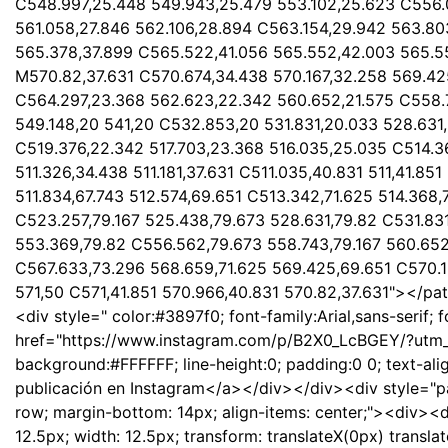
C548.997,25.448 549.943,25.479 553.102,25.623 C556.0
561.058,27.846 562.106,28.894 C563.154,29.942 563.80
565.378,37.899 C565.522,41.056 565.552,42.003 565.5
M570.82,37.631 C570.674,34.438 570.167,32.258 569.4
C564.297,23.368 562.623,22.342 560.652,21.575 C558.
549.148,20 541,20 C532.853,20 531.831,20.033 528.631
C519.376,22.342 517.703,23.368 516.035,25.035 C514.3
511.326,34.438 511.181,37.631 C511.035,40.831 511,41.851
511.834,67.743 512.574,69.651 C513.342,71.625 514.368,
C523.257,79.167 525.438,79.673 528.631,79.82 C531.83
553.369,79.82 C556.562,79.673 558.743,79.167 560.652
C567.633,73.296 568.659,71.625 569.425,69.651 C570.16
571,50 C571,41.851 570.966,40.831 570.82,37.631"></p
<div style=" color:#3897f0; font-family:Arial,sans-serif; 
href="https://www.instagram.com/p/B2X0_LcBGEY/?utm
background:#FFFFFF; line-height:0; padding:0 0; text-ali
publicación en Instagram</a></div></div><div style="pad
row; margin-bottom: 14px; align-items: center;"><div><d
12.5px; width: 12.5px; transform: translateX(0px) trans