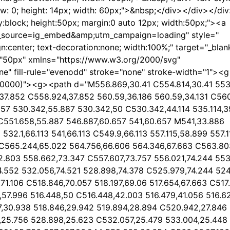
ow: 0; height: 14px; width: 60px;">&nbsp;</div></div></di
:block; height:50px; margin:0 auto 12px; width:50px;"><a
_source=ig_embed&amp;utm_campaign=loading" style="
gn:center; text-decoration:none; width:100%;" target="_bla
="50px" xmlns="https://www.w3.org/2000/svg"
ne" fill-rule="evenodd" stroke="none" stroke-width="1"><g
.000000)"><g><path d="M556.869,30.41 C554.814,30.41 553
,37.852 C558.924,37.852 560.59,36.186 560.59,34.131 C56
657 530.342,55.887 530.342,50 C530.342,44.114 535.114,3
 C551.658,55.887 546.887,60.657 541,60.657 M541,33.886
32.1,66.113 541,66.113 C549.9,66.113 557.115,58.899 557.1
1 C565.244,65.022 564.756,66.606 564.346,67.663 C563.80
72.803 558.662,73.347 C557.607,73.757 556.021,74.244 553
4.552 532.056,74.521 528.898,74.378 C525.979,74.244 524
71.106 C518.846,70.057 518.197,69.06 517.654,67.663 C517
,57.996 516.448,50 C516.448,42.003 516.479,41.056 516.6
97,30.938 518.846,29.942 519.894,28.894 C520.942,27.846
,25.756 528.898,25.623 C532.057,25.479 533.004,25.448