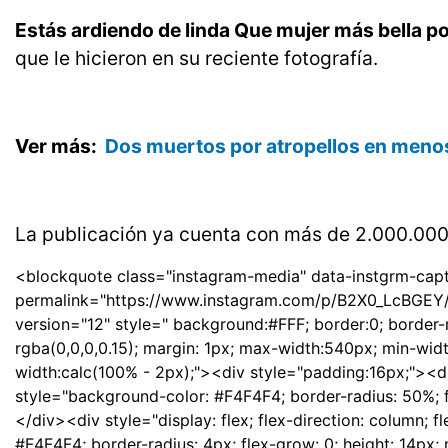
Estás ardiendo de linda Que mujer más bella po
que le hicieron en su reciente fotografía.
Ver más:
Dos muertos por atropellos en menos
La publicación ya cuenta con más de 2.000.000
<blockquote class="instagram-media" data-instgrm-capt
permalink="https://www.instagram.com/p/B2X0_LcBGEY
version="12" style=" background:#FFF; border:0; border-
rgba(0,0,0,0.15); margin: 1px; max-width:540px; min-wid
width:calc(100% - 2px);"><div style="padding:16px;"><div 
style="background-color: #F4F4F4; border-radius: 50%; f
</div><div style="display: flex; flex-direction: column; f
#F4F4F4; border-radius: 4px; flex-grow: 0; height: 14px