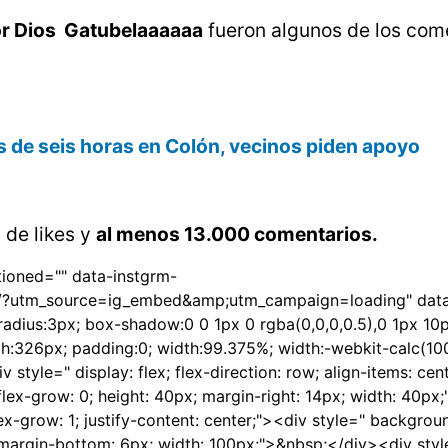
r Dios  Gatubelaaaaaa
fueron algunos de los com
 de seis horas en Colón, vecinos piden apoyo
 de likes y
al menos 13.000 comentarios.
ioned="" data-instgrm-
/?utm_source=ig_embed&amp;utm_campaign=loading" data
radius:3px; box-shadow:0 0 1px 0 rgba(0,0,0,0.5),0 1px 10
th:326px; padding:0; width:99.375%; width:-webkit-calc(10
style=" display: flex; flex-direction: row; align-items: cen
lex-grow: 0; height: 40px; margin-right: 14px; width: 40px
lex-grow: 1; justify-content: center;"><div style=" backgrou
; margin-bottom: 6px; width: 100px;">&nbsp;</div><div styl