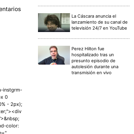
entarios
La Cáscara anuncia el
lanzamiento de su canal de
televisión 24/7 en YouTube
Perez Hilton fue
hospitalizado tras un
presunto episodio de
autolesión durante una
transmisión en vivo
-instgrm-
px 0
0% - 2px);
ter;"><div
;">&nbsp;
nd-color:
e="