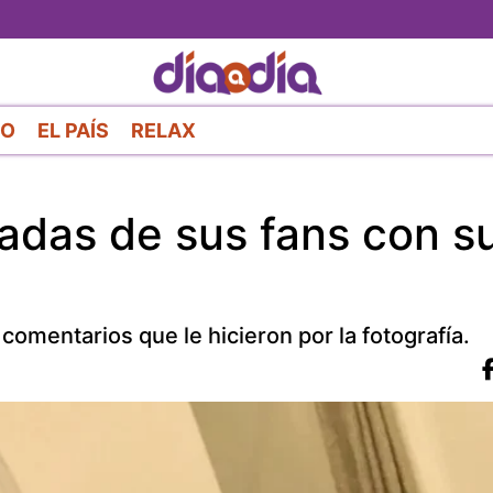
Pasar
al
contenido
principal
RO
EL PAÍS
RELAX
radas de sus fans con s
 comentarios que le hicieron por la fotografía.