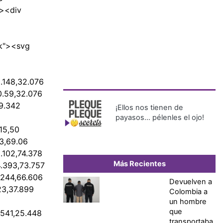
v><div
nk"><svg
.148,32.076
0.59,32.076
9.342
¡Ellos nos tienen de
payasos… pélenles el ojo!
15,50
3,69.06
.102,74.378
Más Recientes
.393,73.757
.244,66.606
Devuelven a
23,37.899
Colombia a
un hombre
que
 541,25.448
transportaba