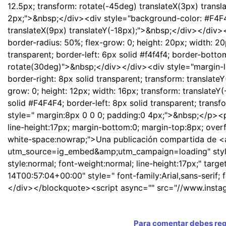
12.5px; transform: rotate(-45deg) translateX(3px) translat
2px;">&nbsp;</div><div style="background-color: #F4F4F4
translateX(9px) translateY(-18px);">&nbsp;</div></div><
border-radius: 50%; flex-grow: 0; height: 20px; width: 20
transparent; border-left: 6px solid #f4f4f4; border-botto
rotate(30deg)">&nbsp;</div></div><div style="margin-lef
border-right: 8px solid transparent; transform: translat
grow: 0; height: 12px; width: 16px; transform: translateY
solid #F4F4F4; border-left: 8px solid transparent; tran
style=" margin:8px 0 0 0; padding:0 4px;">&nbsp;</p><p s
line-height:17px; margin-bottom:0; margin-top:8px; overfl
white-space:nowrap;">Una publicación compartida de <
utm_source=ig_embed&amp;utm_campaign=loading" style=" 
style:normal; font-weight:normal; line-height:17px;" t
14T00:57:04+00:00" style=" font-family:Arial,sans-serif; 
</div></blockquote><script async="" src="//www.insta
Para comentar debes regi