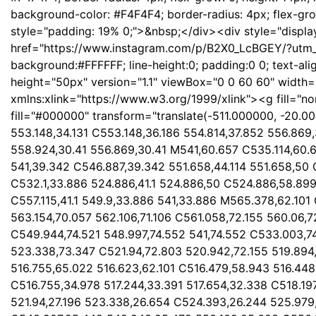
background-color: #F4F4F4; border-radius: 4px; flex-gr
style="padding: 19% 0;">&nbsp;</div><div style="display
href="https://www.instagram.com/p/B2X0_LcBGEY/?utm
background:#FFFFFF; line-height:0; padding:0 0; text-ali
height="50px" version="1.1" viewBox="0 0 60 60" width
xmlns:xlink="https://www.w3.org/1999/xlink"><g fill="no
fill="#000000" transform="translate(-511.000000, -20
553.148,34.131 C553.148,36.186 554.814,37.852 556.869
558.924,30.41 556.869,30.41 M541,60.657 C535.114,60.
541,39.342 C546.887,39.342 551.658,44.114 551.658,50
C532.1,33.886 524.886,41.1 524.886,50 C524.886,58.899 5
C557.115,41.1 549.9,33.886 541,33.886 M565.378,62.10
563.154,70.057 562.106,71.106 C561.058,72.155 560.06,
C549.944,74.521 548.997,74.552 541,74.552 C533.003,7
523.338,73.347 C521.94,72.803 520.942,72.155 519.894,
516.755,65.022 516.623,62.101 C516.479,58.943 516.448
C516.755,34.978 517.244,33.391 517.654,32.338 C518.1
521.94,27.196 523.338,26.654 C524.393,26.244 525.979