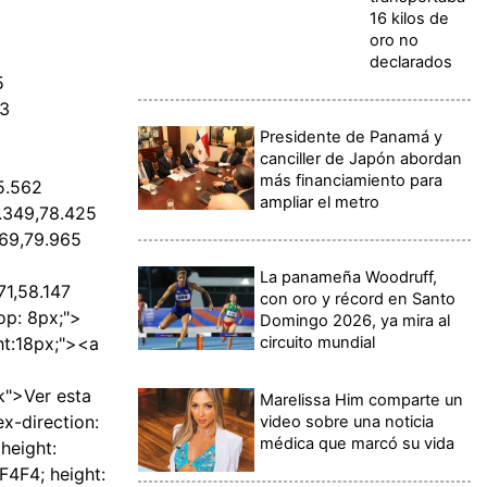
16 kilos de
oro no
declarados
5
33
Presidente de Panamá y
canciller de Japón abordan
más financiamiento para
65.562
ampliar el metro
1.349,78.425
169,79.965
La panameña Woodruff,
1,58.147
con oro y récord en Santo
op: 8px;">
Domingo 2026, ya mira al
circuito mundial
ght:18px;"><a
k">Ver esta
Marelissa Him comparte un
x-direction:
video sobre una noticia
médica que marcó su vida
height:
F4F4; height: