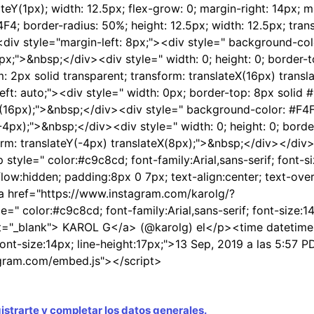
eY(1px); width: 12.5px; flex-grow: 0; margin-right: 14px; ma
; border-radius: 50%; height: 12.5px; width: 12.5px; tran
div style="margin-left: 8px;"><div style=" background-co
px;">&nbsp;</div><div style=" width: 0; height: 0; border-t
m: 2px solid transparent; transform: translateX(16px) transl
t: auto;"><div style=" width: 0px; border-top: 8px solid 
eY(16px);">&nbsp;</div><div style=" background-color: #F4F
(-4px);">&nbsp;</div><div style=" width: 0; height: 0; bord
sform: translateY(-4px) translateX(8px);">&nbsp;</div></di
tyle=" color:#c9c8cd; font-family:Arial,sans-serif; font-si
ow:hidden; padding:8px 0 7px; text-align:center; text-overf
a href="https://www.instagram.com/karolg/?
color:#c9c8cd; font-family:Arial,sans-serif; font-size:14
arget="_blank"> KAROL G</a> (@karolg) el</p><time datetim
font-size:14px; line-height:17px;">13 Sep, 2019 a las 5:57 
gram.com/embed.js"></script>
strarte y completar los datos generales.