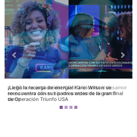
Previous
Next
¡La Bichota está dolida! Karol G le canta al desamor
en su nuevo álbum ‘No me arrepiento de sentir
tanto’