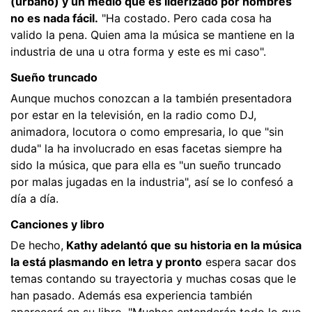
(urbano) y un medio que es liderizado por hombres
no es nada fácil.
"Ha costado. Pero cada cosa ha
valido la pena. Quien ama la música se mantiene en la
industria de una u otra forma y este es mi caso".
Sueño truncado
Aunque muchos conozcan a la también presentadora
por estar en la televisión, en la radio como DJ,
animadora, locutora o como empresaria, lo que "sin
duda" la ha involucrado en esas facetas siempre ha
sido la música, que para ella es "un sueño truncado
por malas jugadas en la industria", así se lo confesó a
día a día.
Canciones y libro
De hecho,
Kathy adelantó que su historia en la música
la está plasmando en letra y pronto
espera sacar dos
temas contando su trayectoria y muchas cosas que le
han pasado. Además esa experiencia también
aparecerá en su libro. "Muchos entenderán todo lo que