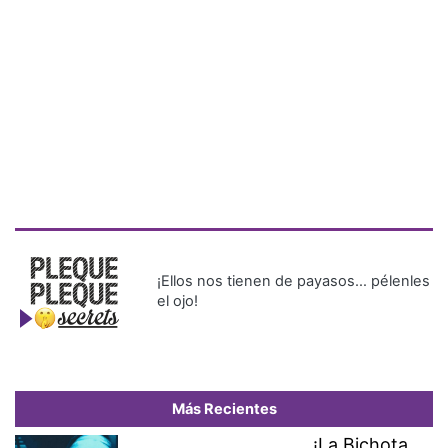
¡Ellos nos tienen de payasos… pélenles
el ojo!
Más Recientes
¡La Bichota