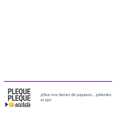
¡Ellos nos tienen de payasos… pélenles
el ojo!