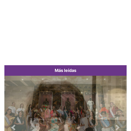
Más leídas
Previous
Next