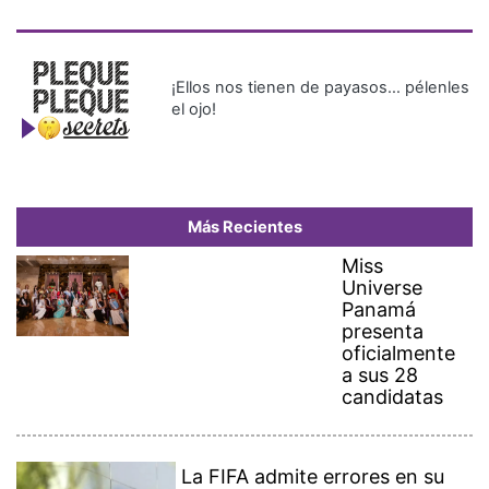
¡Ellos nos tienen de payasos… pélenles
el ojo!
Más Recientes
Miss
Universe
Panamá
presenta
oficialmente
a sus 28
candidatas
La FIFA admite errores en su