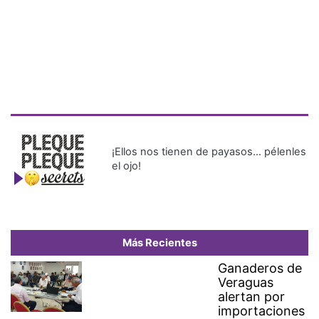
¡Ellos nos tienen de payasos… pélenles
el ojo!
Más Recientes
Ganaderos de
Veraguas
alertan por
importaciones