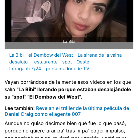
La Bibi
La Bibi
el Dembow del West
La sirena de la vaina
desalojo
restaurante
spot
Oeste
Infraganti 7/24
presentadora de TV
Vayan borrándose de la mente esos videos en los que
salía
"La Bibi" llorando porque estaban desalojándole
su "spot" "El Dembow del West".
Lee también:
Revelan el tráiler de la última película de
Daniel Craig como el agente 007
Aunque no quiso decirnos bien qué fue lo que pasó,
porque no quiere tirar pa' tras ni pa' coger impulso,
nos confesó que no se dará por vencida y está muy