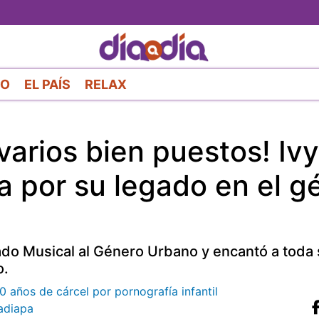
Pasar
al
contenido
principal
RO
EL PAÍS
RELAX
varios bien puestos! Ivy
 por su legado en el g
ado Musical al Género Urbano y encantó a toda
o.
0 años de cárcel por pornografía infantil
diapa