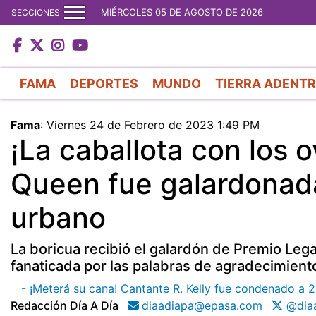
MIÉRCOLES 05 DE AGOSTO DE 2026
SECCIONES
FAMA
DEPORTES
MUNDO
TIERRA ADENT
Fama
:
Viernes 24 de Febrero de 2023 1:49 PM
¡La caballota con los o
Queen fue galardonada
urbano
La boricua recibió el galardón de Premio Leg
fanaticada por las palabras de agradecimient
- ¡Meterá su cana! Cantante R. Kelly fue condenado a 2
Redacción Día A Día
diaadiapa@epasa.com
@diaa