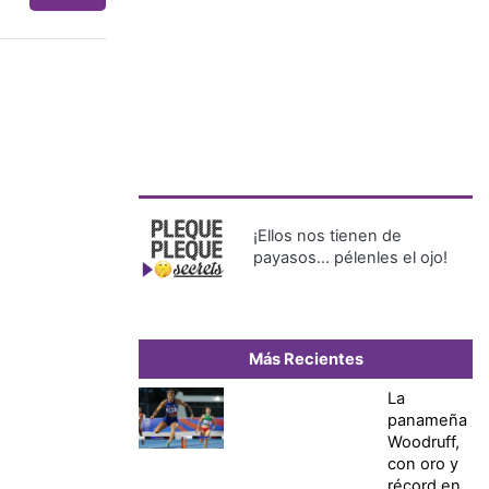
¡Ellos nos tienen de
payasos… pélenles el ojo!
Más Recientes
La
panameña
Woodruff,
con oro y
récord en