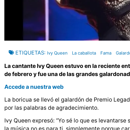
ETIQUETAS
Ivy Queen
La caballota
Fama
Galard
La cantante Ivy Queen estuvo en la reciente ent
de febrero y fue una de las grandes galardonad
Accede a nuestra web
La boricua se llevó el galardón de Premio Lega
por las palabras de agradecimiento.
Ivy Queen expresó: “Yo sé lo que es levantarse s
la música no es para ti, simplemente porque car