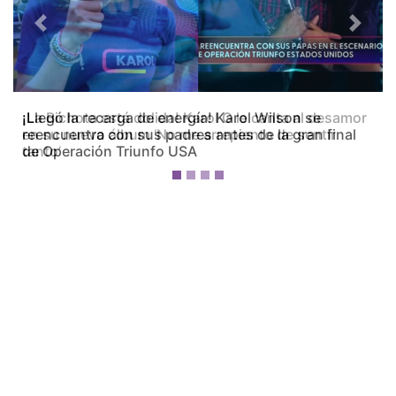
Previous
Next
¡La Bichota está dolida! Karol G le canta al desamor
en su nuevo álbum ‘No me arrepiento de sentir
tanto’