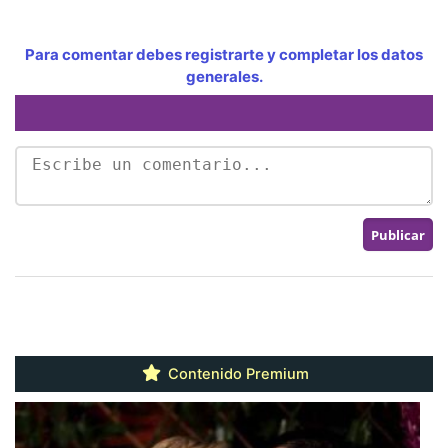
Para comentar debes registrarte y completar los datos
generales.
Contenido Premium