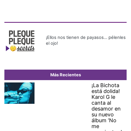
¡Ellos nos tienen de payasos… pélenles
el ojo!
Más Recientes
¡La Bichota
está dolida!
Karol G le
canta al
desamor en
su nuevo
álbum ‘No
me