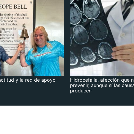
actitud y la red de apoyo
Hidrocefalia, afección que 
prevenir, aunque sí las caus
producen