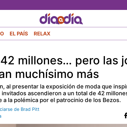
Pasar
al
contenido
principal
RO
EL PAÍS
RELAX
42 millones… pero las j
ban muchísimo más
n, al presentar la exposición de moda que inspi
 invitados ascendieron a un total de 42 millone
a la polémica por el patrocinio de los Bezos.
ciarse de Brad Pitt
a