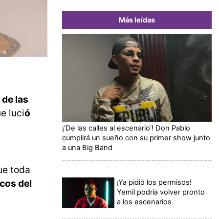
Más leídas
 de las
e luci
ó
¡'De las calles al escenario'! Don Pablo
cumplirá un sueño con su primer show junto
a una Big Band
ue toda
cos del
¡Ya pidió los permisos!
Yemil podría volver pronto
a los escenarios