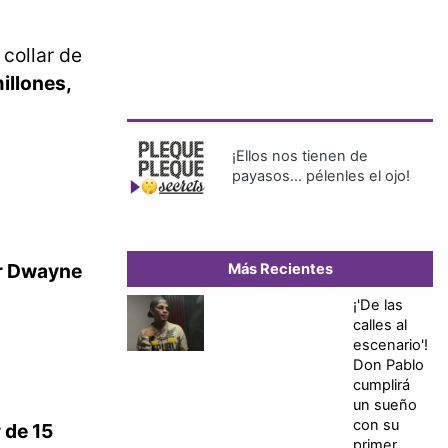
collar de
illones,
¡Ellos nos tienen de
payasos… pélenles el ojo!
tor Dwayne
Más Recientes
¡'De las
calles al
escenario'!
Don Pablo
cumplirá
un sueño
con su
 de 15
primer