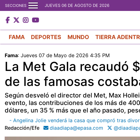
JUEVES 06 DE AGOSTO DE 2026
SECCIONES
FAMA
DEPORTES
MUNDO
TIERRA ADENT
Fama
:
Jueves 07 de Mayo de 2026 4:35 PM
La Met Gala recaudó $
de las famosas costa
Según desveló el director del Met, Max Hollei
evento, las contribuciones de los más de 400
dólares, un 35 % más que el año pasado, pese 
- Angelina Jolie venderá la casa que compró tras divor
Redacción/efe
diaadiapa@epasa.com
@diaadiap