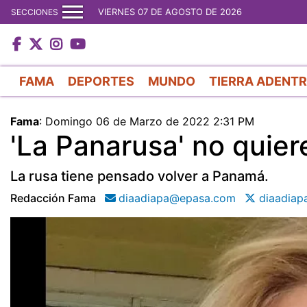
VIERNES 07 DE AGOSTO DE 2026
SECCIONES
FAMA
DEPORTES
MUNDO
TIERRA ADENT
Fama
:
Domingo 06 de Marzo de 2022 2:31 PM
'La Panarusa' no quie
La rusa tiene pensado volver a Panamá.
Redacción Fama
diaadiapa@epasa.com
diaadiap