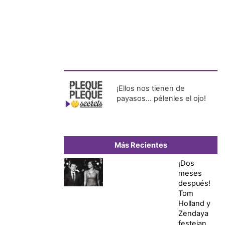
¡Ellos nos tienen de
payasos… pélenles el ojo!
Más Recientes
¡Dos
meses
después!
Tom
Holland y
Zendaya
festejan