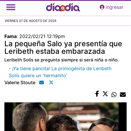
Pasar
ingresar
al
contenido
VIERNES 07 DE AGOSTO DE 2026
principal
Fama
:
2022/02/21 12:19pm
La pequeña Salo ya presentía que
Leribeth estaba embarazada
Leribeth Solís se pregunta siempre si será niña o niño.
- ¡Ya tiene pancita! La primogénita de Leribeth
Solís quiere un 'hermanito'
Valerie Stoute