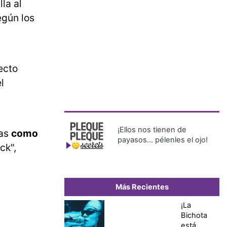
lla al
egún los
ecto
l
¡Ellos nos tienen de
las
como
payasos… pélenles el ojo!
ck",
Más Recientes
¡La
Bichota
está