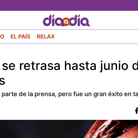
Pasar
al
contenido
principal
RO
EL PAÍS
RELAX
se retrasa hasta junio 
s
parte de la prensa, pero fue un gran éxito en taq