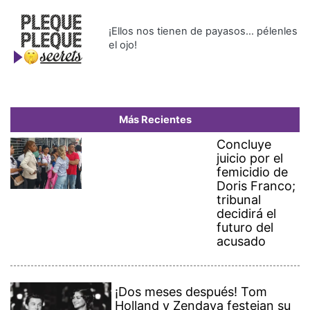
¡Ellos nos tienen de payasos… pélenles
el ojo!
Más Recientes
Concluye
juicio por el
femicidio de
Doris Franco;
tribunal
decidirá el
futuro del
acusado
¡Dos meses después! Tom
Holland y Zendaya festejan su