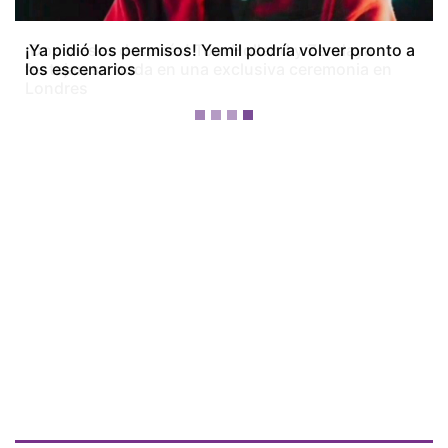
¡Dos meses después! Tom Holland y Zendaya
festejan su boda en una exclusiva ceremonia en
Londres