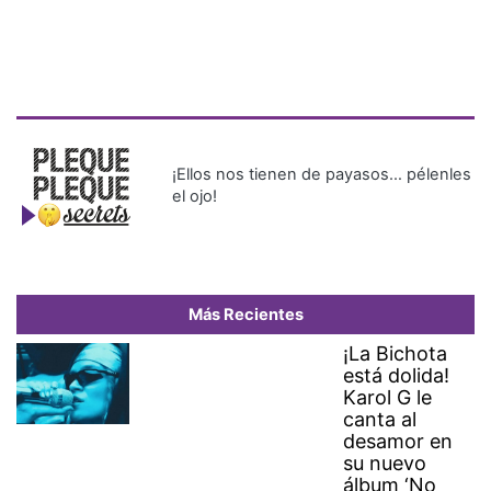
¡Ellos nos tienen de payasos… pélenles
el ojo!
Más Recientes
¡La Bichota
está dolida!
Karol G le
canta al
desamor en
su nuevo
álbum ‘No