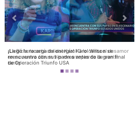
Previous
Next
¡La Bichota está dolida! Karol G le canta al desamor
en su nuevo álbum ‘No me arrepiento de sentir
tanto’