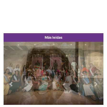
Más leídas
Previous
Next