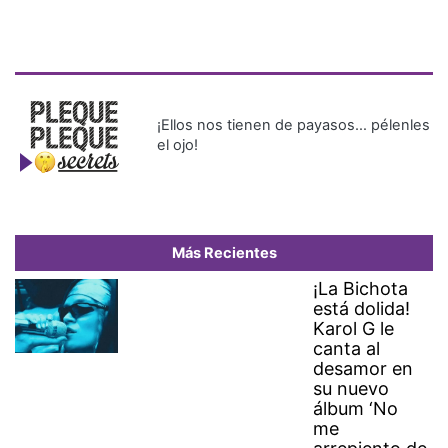
¡Ellos nos tienen de payasos… pélenles
el ojo!
Más Recientes
¡La Bichota
está dolida!
Karol G le
canta al
desamor en
su nuevo
álbum ‘No
me