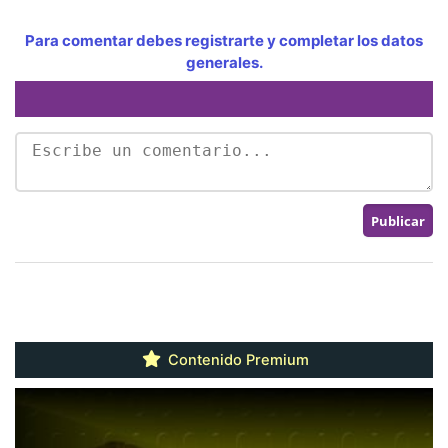
Para comentar debes registrarte y completar los datos
generales.
Contenido Premium