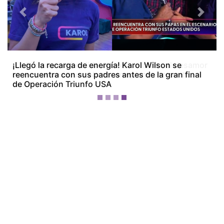
Previous
Next
¡La Bichota está dolida! Karol G le canta al desamor
en su nuevo álbum ‘No me arrepiento de sentir
tanto’