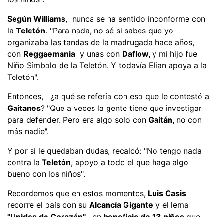
Según Williams
, nunca se ha sentido inconforme con
la
Teletón.
"Para nada, no sé si sabes que yo
organizaba las tandas de la madrugada hace años,
con
Reggaemania
y unas con
Daflow,
y mi hijo fue
Niño Símbolo de la Teletón. Y todavía Elian apoya a la
Teletón".
Entonces, ¿a qué se refería con eso que le contestó a
Gaitanes
? "Que a veces la gente tiene que investigar
para defender. Pero era algo solo con
Gaitán,
no con
más nadie".
Y por si le quedaban dudas, recalcó: "No tengo nada
contra la
Teletón
, apoyo a todo el que haga algo
bueno con los niños".
Recordemos que en estos momentos,
Luis Casis
recorre el país con su
Alcancía Gigante
y el lema
"Unidos de Corazón"
, en
beneficio de 13 niños
que