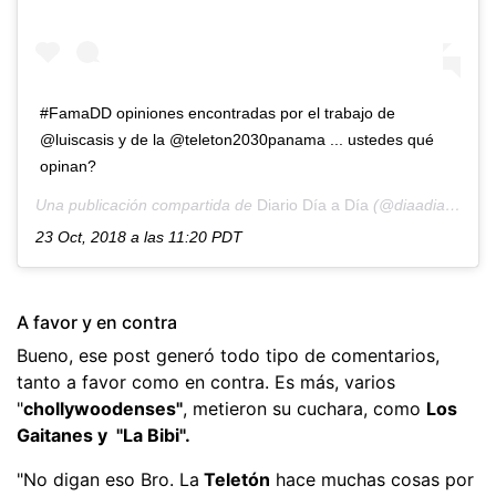
#FamaDD opiniones encontradas por el trabajo de
@luiscasis y de la @teleton2030panama ... ustedes qué
opinan?
Una publicación compartida de
Diario Día a Día
(@diaadiapa) el
23 Oct, 2018 a las 11:20 PDT
A favor y en contra
Bueno, ese post generó todo tipo de comentarios,
tanto a favor como en contra. Es más, varios
"
chollywoodenses"
, metieron su cuchara, como
Los
Gaitanes y "La Bibi".
"No digan eso Bro. La
Teletón
hace muchas cosas por