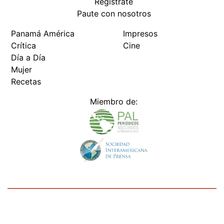
Regístrate
Paute con nosotros
Panamá América
Impresos
Crítica
Cine
Día a Día
Mujer
Recetas
Miembro de:
Todos los derechos reservados Editora Panamá América S.A. -
Ciudad de Panamá - Panamá 2026.
Prohibida su reproducción total o parcial, sin autorización escrita
de su titular