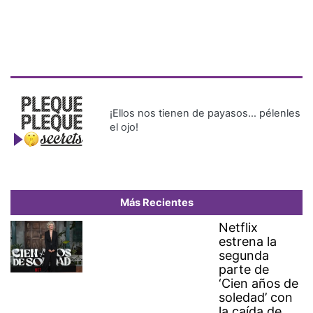
¡Ellos nos tienen de payasos… pélenles
el ojo!
Más Recientes
Netflix
estrena la
segunda
parte de
‘Cien años de
soledad’ con
la caída de